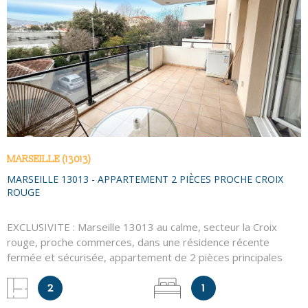
VOIR LE BIEN
MARSEILLE (13013)
MARSEILLE 13013 - APPARTEMENT 2 PIÈCES PROCHE CROIX
ROUGE
EXCLUSIVITE : Marseille 13013 au calme, secteur la Croix
rouge, proche commerces, dans une résidence récente
fermée et sécurisée, appartement de 2 pièces principales
composé d'une entrée, séjour avec placard et cuisine semi-
équipée ouvrant sur terrasse exposée Est. Chambre avec
2
1
placard et salle d'eau. WC indépendant. Place de parking