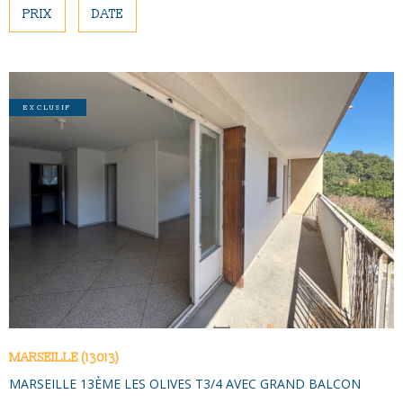
NOUS CONTAC
PLUS DE CRITÈRES
PRIX
DATE
Pièces
PIÈCES
RECHERCHER
RÉFÉRENCE
EXCLUSIF
CRITÈRES SUPPLÉMENTAIRES
Piscine
Parking
Terrasse
VOIR LE BIEN
MARSEILLE (13013)
MARSEILLE 13ÈME LES OLIVES T3/4 AVEC GRAND BALCON