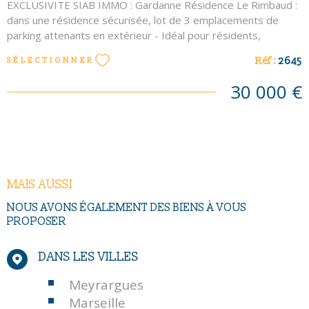
EXCLUSIVITE SIAB IMMO : Gardanne Résidence Le Rimbaud :
dans une résidence sécurisée, lot de 3 emplacements de
parking attenants en extérieur - Idéal pour résidents,
investissement ou besoin d'une grande surface de
Réf :
2645
SÉLECTIONNER
stationnement - Une copropriété gérée par le Cabinet Thinot
: 57 lots, quote part de charges annuelles pour les 3 lots :
30 000 €
75€, mandat exclusif n°2645 - Les informations sur les
risques auxquels ce bien est exposé sont disponibles sur le
site Géorisques http://www.georisques.gouv.fr - Contact :
Eric MATILLON au 06-85-10-15-28
MAIS AUSSI
NOUS AVONS ÉGALEMENT DES BIENS À VOUS
PROPOSER
DANS LES VILLES
Meyrargues
Marseille