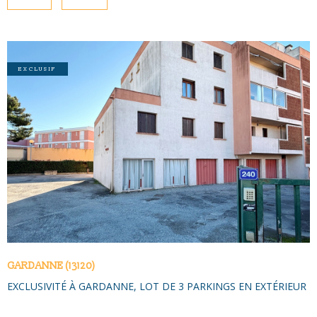
NOUS CONTAC
PLUS DE CRITÈRES
Pièces
PIÈCES
RECHERCHER
EXCLUSIF
RÉFÉRENCE
CRITÈRES SUPPLÉMENTAIRES
Piscine
Parking
VOIR LE BIEN
Terrasse
GARDANNE (13120)
EXCLUSIVITÉ À GARDANNE, LOT DE 3 PARKINGS EN EXTÉRIEUR