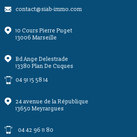
contact@siab-immo.com
10 Cours Pierre Puget
13006
Marseille
Bd Ange Delestrade
13380
Plan De Cuques
04 91 15 58 14
24 avenue de la République
13650
Meyrargues
04 42 96 11 80