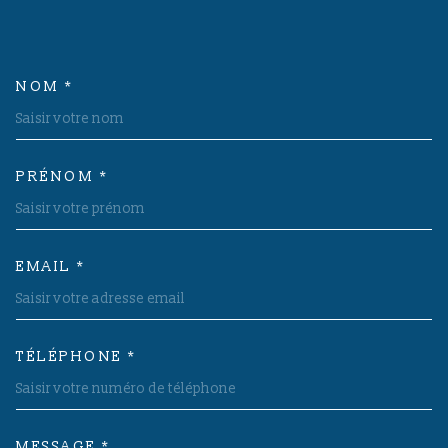
NOM *
TRAD_MELTEM_VOSCOORDON
PRÉNOM *
EMAIL *
TÉLÉPHONE *
MESSAGE *