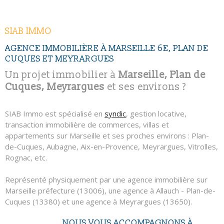
NOUS CONTAC
RECHERCHER
SIAB IMMO
AGENCE IMMOBILIÈRE À MARSEILLE 6E, PLAN DE
CUQUES ET MEYRARGUES
Un projet immobilier à
Marseille, Plan de
Cuques, Meyrargues
et ses environs ?
SIAB Immo est spécialisé en
syndic
, gestion locative,
transaction immobilière de commerces, villas et
appartements sur Marseille et ses proches environs : Plan-
de-Cuques, Aubagne, Aix-en-Provence, Meyrargues, Vitrolles,
Rognac, etc.
Représenté physiquement par une agence immobilière sur
Marseille préfecture (13006), une agence à Allauch - Plan-de-
Cuques (13380) et une agence à Meyrargues (13650).
NOUS VOUS ACCOMPAGNONS À
SIAB Immo c'est plus de 1000 lots en gestion, du studio à