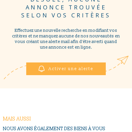
NOUS CONTAC
PLUS DE CRITÈRES
ANNONCE TROUVÉE
Pièces
SELON VOS CRITÈRES
PIÈCES
RECHERCHER
Effectuez une nouvelle recherche en modifiant vos
RÉFÉRENCE
critères et ne manquez aucune de nos nouveautés en
vous créant une alerte mail afin d'être averti quand
une annonce est en ligne.
CRITÈRES SUPPLÉMENTAIRES
Piscine
Parking
Terrasse
Activer une alerte
MAIS AUSSI
NOUS AVONS ÉGALEMENT DES BIENS À VOUS