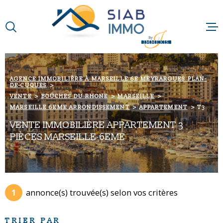
Aller
Aller
Aller
Aller
à
à
au
au
:
la
menu
contenu
VOTRE
recherche
principal
RECHERCHE
ACCUEIL
AGENCE IMMOBILIÈRE À MARSEILLE 6E MEYRARGUES PLAN-
DE-CUQUES
TYPE
QUI SOMMES-N
D'OFFRE
ACHETER
VENTE
BOUCHES DU RHONE
MARSEILLE
MARSEILLE 6EME ARRONDISSEMENT
APPARTEMENT
T3
NOTRE RAISON 
TYPE
VENTE IMMOBILIÈRE APPARTEMENT 3
DE
TYPE DE BIEN
BIEN
PIÈCES MARSEILLE-6EME
NOS MÉTIERS
VILLE
NOS PARTENAI
Budget
1
annonce(s) trouvée(s) selon vos critères
BUDGET
NOS ACTUALIT
Surface
TRIER PAR
SURFACE