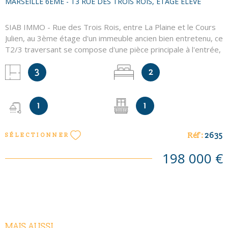
MARSEILLE 6ÈME - T3 RUE DES TROIS ROIS, ÉTAGE ÉLEVÉ
SIAB IMMO - Rue des Trois Rois, entre La Plaine et le Cours
Julien, au 3ème étage d'un immeuble ancien bien entretenu, ce
T2/3 traversant se compose d'une pièce principale à l'entrée,
2 chambres, une cuisine avec balcon, une salle d'eau avec WC
et des rangements - Une cave en sous-sol est incluse dans
3
2
cette offre - Une copropriété gérée par le Cabinet Thinot : 14
lots principaux, quote part de charges annuelles : 732€,
mandat n°2635 - Les informations sur les risques auxquels ce
1
1
bien est exposé sont disponibles sur le site Géorisques
http://www.georisques.gouv.fr - Contact : Eric MATILLON au
Réf :
2635
SÉLECTIONNER
06-85-10-15-28
198 000 €
MAIS AUSSI