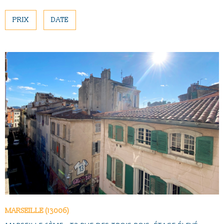
NOUS CONTAC
PLUS DE CRITÈRES
PRIX
DATE
Pièces
PIÈCES
RECHERCHER
RÉFÉRENCE
CRITÈRES SUPPLÉMENTAIRES
Piscine
Parking
Terrasse
VOIR LE BIEN
MARSEILLE (13006)