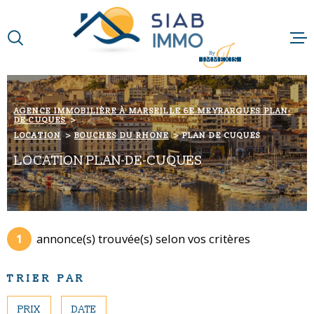
Aller
Aller
Aller
Aller
à
à
au
au
:
la
menu
contenu
VOTRE
recherche
principal
RECHERCHE
ACCUEIL
AGENCE IMMOBILIÈRE À MARSEILLE 6E MEYRARGUES PLAN-
DE-CUQUES
TYPE
QUI SOMMES-N
D'OFFRE
LOCATION
LOCATION
BOUCHES DU RHONE
PLAN DE CUQUES
LOCATION PLAN-DE-CUQUES
NOTRE RAISON 
TYPE
DE
TYPE DE BIEN
BIEN
NOS MÉTIERS
VILLE
1
annonce(s) trouvée(s) selon vos critères
NOS PARTENAI
Budget
BUDGET
TRIER PAR
NOS ACTUALIT
Surface
PRIX
DATE
SURFACE