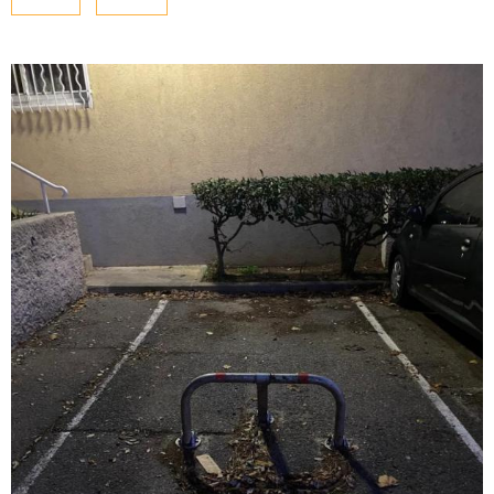
NOUS CONTAC
PLUS DE CRITÈRES
Pièces
PIÈCES
RECHERCHER
RÉFÉRENCE
CRITÈRES SUPPLÉMENTAIRES
Piscine
Parking
Terrasse
VOIR LE BIEN