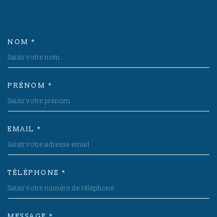
NOM *
TRAD_MELTEM_VOSCOORDON
PRÉNOM *
EMAIL *
TÉLÉPHONE *
MESSAGE *