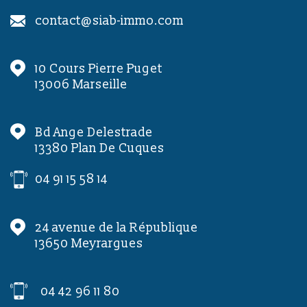
contact@siab-immo.com
10 Cours Pierre Puget
13006
Marseille
Bd Ange Delestrade
13380
Plan De Cuques
04 91 15 58 14
24 avenue de la République
13650
Meyrargues
04 42 96 11 80