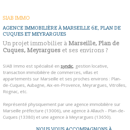
NOUS CONTAC
RECHERCHER
SIAB IMMO
AGENCE IMMOBILIÈRE À MARSEILLE 6E, PLAN DE
CUQUES ET MEYRARGUES
Un projet immobilier à
Marseille, Plan de
Cuques, Meyrargues
et ses environs ?
SIAB Immo est spécialisé en
syndic
, gestion locative,
transaction immobilière de commerces, villas et
appartements sur Marseille et ses proches environs : Plan-
de-Cuques, Aubagne, Aix-en-Provence, Meyrargues, Vitrolles,
Rognac, etc.
Représenté physiquement par une agence immobilière sur
Marseille préfecture (13006), une agence à Allauch - Plan-de-
Cuques (13380) et une agence à Meyrargues (13650).
NOUS VOUS ACCOMPAGNONS À
SIAB Immo c'est plus de 1000 lots en gestion, du studio à