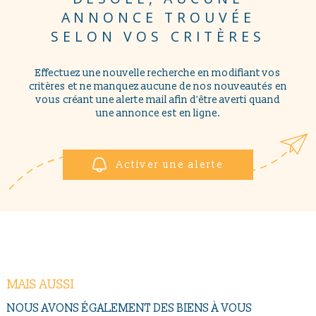
NOUS CONTAC
PLUS DE CRITÈRES
ANNONCE TROUVÉE
Pièces
SELON VOS CRITÈRES
PIÈCES
RECHERCHER
Effectuez une nouvelle recherche en modifiant vos
RÉFÉRENCE
critères et ne manquez aucune de nos nouveautés en
vous créant une alerte mail afin d'être averti quand
une annonce est en ligne.
CRITÈRES SUPPLÉMENTAIRES
Piscine
Parking
Terrasse
Activer une alerte
MAIS AUSSI
NOUS AVONS ÉGALEMENT DES BIENS À VOUS