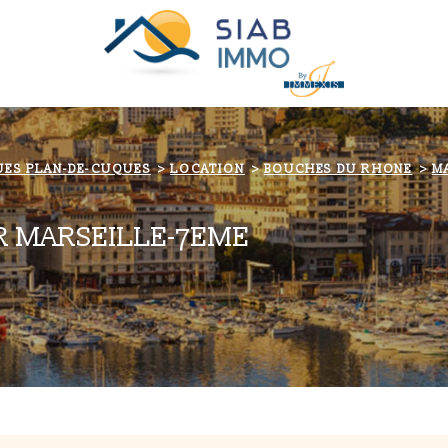
UES PLAN-DE-CUQUES
LOCATION
BOUCHES DU RHONE
M
R MARSEILLE-7EME