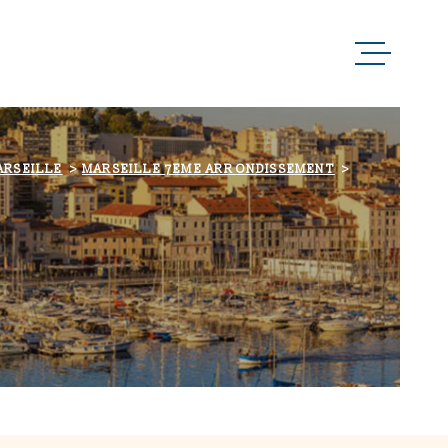
ACCUEIL
QUI SOMMES-NOUS 
ARSEILLE
MARSEILLE 7EME ARRONDISSEMENT
NOTRE RAISON D’Ê
NOS MÉTIERS
NOS PARTENAIRES
NOS ACTUALITÉS
NOUS CONTACTER