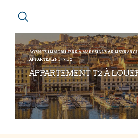
Aller
Aller
Aller
Aller
à
à
au
au
:
la
menu
contenu
recherche
principal
AGENCE IMMOBILIÈRE À MARSEILLE 6E MEYRARG
APPARTEMENT
T2
APPARTEMENT T2 À LOUE